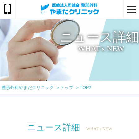
togg
navi
ニュース詳細
WHAT's NEW
整形外科やまだクリニック
>
トップ
>
TOP2
ニュース詳細
WHAT's NEW