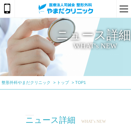
togg
navi
ニュース詳細
WHAT's NEW
整形外科やまだクリニック
>
トップ
>
TOP1
ニュース詳細
WHAT's NEW