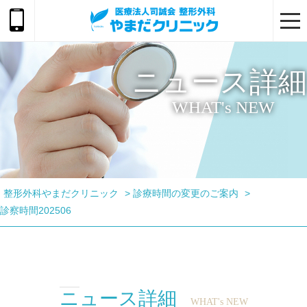
togg
navi
ニュース詳細
WHAT's NEW
整形外科やまだクリニック
>
診療時間の変更のご案内
>
診察時間202506
ニュース詳細
WHAT's NEW