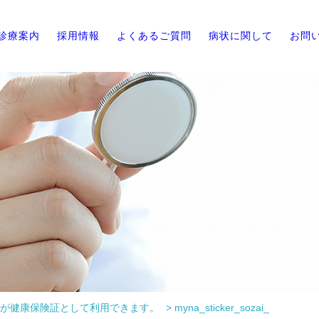
診療案内
採用情報
よくあるご質問
病状に関して
お問
が健康保険証として利用できます。
>
myna_sticker_sozai_