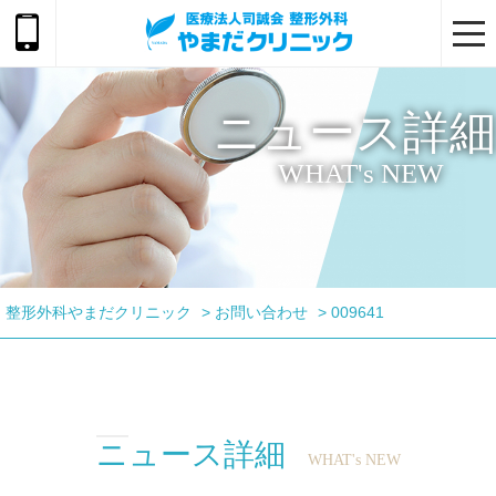
togg
navi
ニュース詳細
WHAT's NEW
整形外科やまだクリニック
>
お問い合わせ
>
009641
ニュース詳細
WHAT's NEW