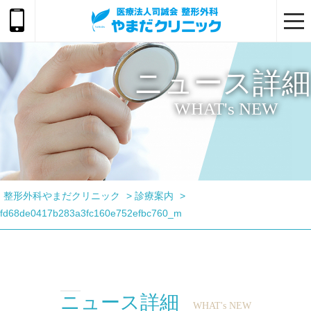
togg
navi
ニュース詳細
WHAT's NEW
整形外科やまだクリニック
>
診療案内
>
fd68de0417b283a3fc160e752efbc760_m
ニュース詳細
WHAT's NEW