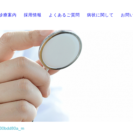
診療案内
採用情報
よくあるご質問
病状に関して
お問
f30bdd80a_m