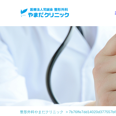
整形外科やまだクリニック
>
7b76ffe7dd14020d377557b